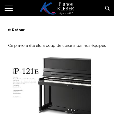
Aller
Toggle
au
navigation
contenu
principal
Retour
Ce piano a été élu « coup de cœur » par nos équipes
!