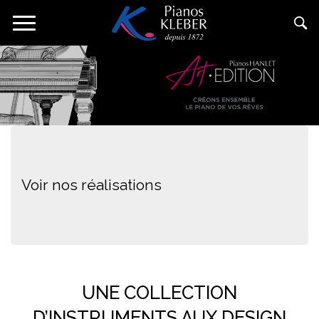
Aller
Toggle
au
navigation
contenu
principal
Voir nos réalisations
UNE COLLECTION
D’INSTRUMENTS AUX DESIGN