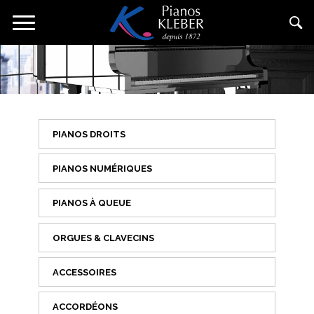
Aller
Toggle
au
navigation
contenu
principal
PIANOS DROITS
PIANOS NUMÉRIQUES
PIANOS À QUEUE
ORGUES & CLAVECINS
ACCESSOIRES
ACCORDÉONS