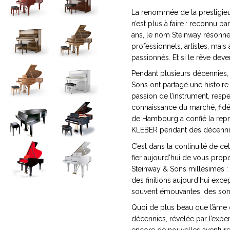
La renommée de la prestigie
n’est plus à faire : reconnu 
ans, le nom Steinway résonne 
professionnels, artistes, ma
passionnés. Et si le rêve deven
Pendant plusieurs décennies,
Sons ont partagé une histoir
passion de l’instrument, respec
connaissance du marché, fidé
de Hambourg a confié la repr
KLEBER pendant des décenni
C’est dans la continuité de ce
fier aujourd’hui de vous pro
Steinway & Sons millésimés :
des finitions aujourd’hui exce
souvent émouvantes, des son
Quoi de plus beau que l’âme d
décennies, révélée par l’exper