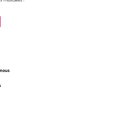
s musicales !
nous
s