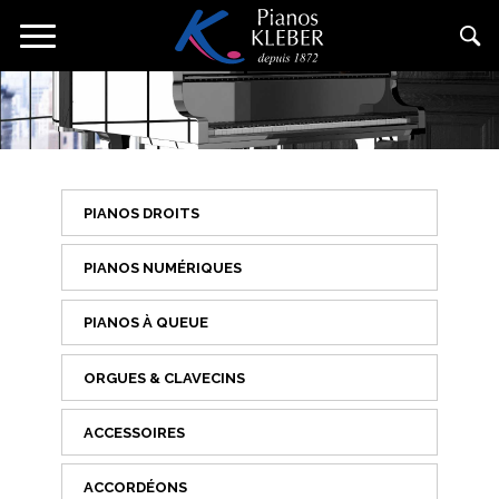
Aller
Toggle
au
navigation
contenu
principal
PIANOS DROITS
PIANOS NUMÉRIQUES
PIANOS À QUEUE
ORGUES & CLAVECINS
ACCESSOIRES
ACCORDÉONS