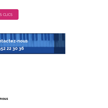
S CLICS
tactez-nous
352 22 30 36
nous