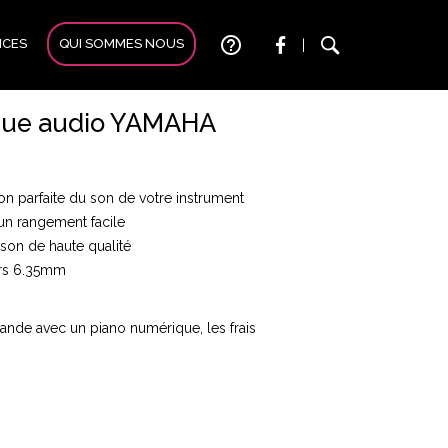
help_outline
ICES
QUI SOMMES NOUS
|
que audio YAMAHA
on parfaite du son de votre instrument
un rangement facile
son de haute qualité
ers 6.35mm
de avec un piano numérique, les frais