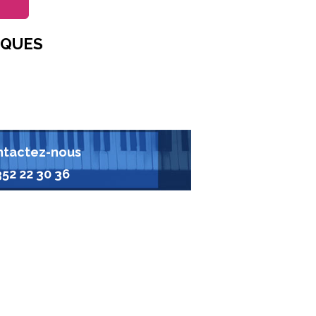
IQUES
tactez-nous
352 22 30 36