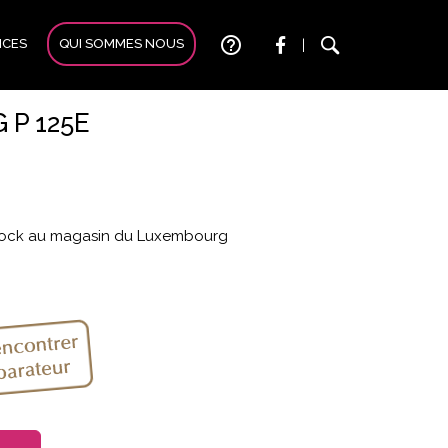
help_outline
ICES
QUI SOMMES NOUS
|
 P 125E
 stock au magasin du Luxembourg