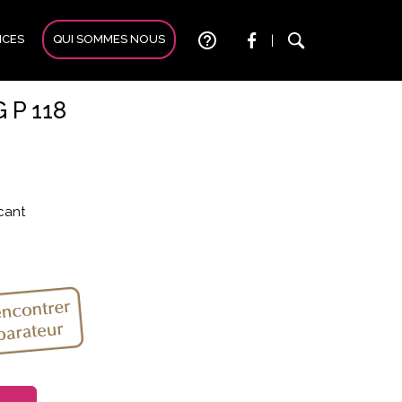
help_outline
ICES
QUI SOMMES NOUS
|
 P 118
icant