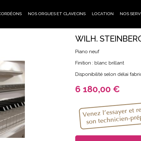
CORDÉONS
NOS ORGUES ET CLAVECINS
LOCATION
NOS SERV
WILH. STEINBERG
Piano neuf
Finition : blanc brillant
Disponibilité selon délai fabr
6 180,00 €