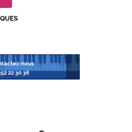
IQUES
tactez-nous
352 22 30 36