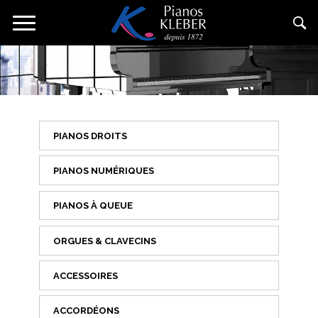
Aller
Toggle
au
navigation
contenu
principal
PIANOS DROITS
PIANOS NUMÉRIQUES
PIANOS À QUEUE
ORGUES & CLAVECINS
ACCESSOIRES
ACCORDÉONS