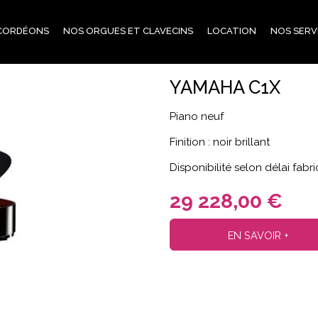
CORDÉONS
NOS ORGUES ET CLAVECINS
LOCATION
NOS SERV
YAMAHA C1X
Piano neuf
Finition : noir brillant
Disponibilité selon délai fabr
29 228,00 €
EN SAVOIR +