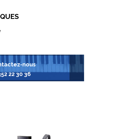
IQUES
e
tactez-nous
352 22 30 36