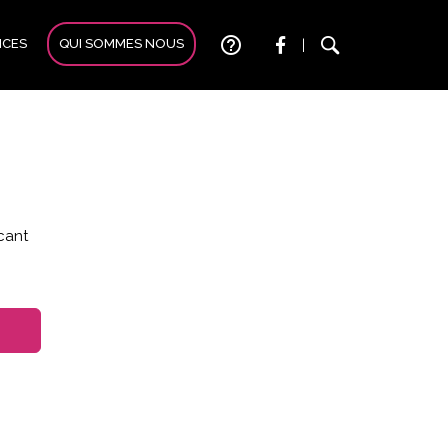
help_outline
ICES
QUI SOMMES NOUS
|
icant