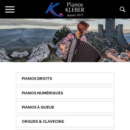
Skip
Toggle
to
navigation
main
content
PIANOS DROITS
PIANOS NUMÉRIQUES
PIANOS À QUEUE
ORGUES & CLAVECINS