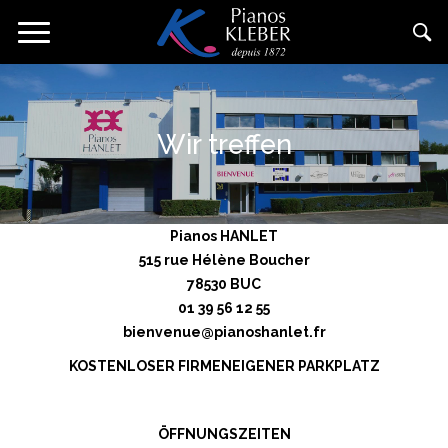
Direkt
Navigation
zum
aktivieren/deaktivieren
Inhalt
Wir treffen
Pianos HANLET
515 rue Hélène Boucher
78530 BUC
01 39 56 12 55
bienvenue@pianoshanlet.fr
KOSTENLOSER FIRMENEIGENER PARKPLATZ
ÖFFNUNGSZEITEN